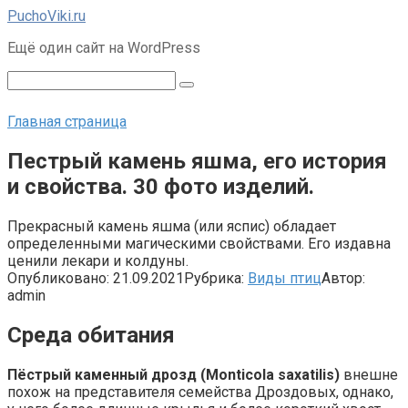
Перейти
PuchoViki.ru
к
Ещё один сайт на WordPress
контенту
Поиск:
Главная страница
Пестрый камень яшма, его история
и свойства. 30 фото изделий.
Прекрасный камень яшма (или яспис) обладает
определенными магическими свойствами. Его издавна
ценили лекари и колдуны.
Опубликовано:
21.09.2021
Рубрика:
Виды птиц
Автор:
admin
Среда обитания
Пёстрый каменный дрозд (Monticola saxatilis)
внешне
похож на представителя семейства Дроздовых, однако,