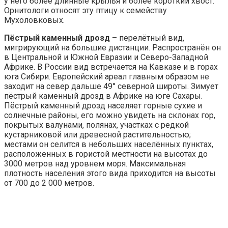
у него более длинные крылья и более короткий хвост.
Орнитологи относят эту птицу к семейству
Мухоловковых.
Пёстрый каменный дрозд
– перелётный вид,
мигрирующий на большие дистанции. Распространён он
в Центральной и Южной Евразии и Северо-Западной
Африке. В России вид встречается на Кавказе и в горах
юга Сибири. Европейский ареал главным образом не
заходит на север дальше 49° северной широты. Зимует
пёстрый каменный дрозд в Африке на юге Сахары.
Пёстрый каменный дрозд населяет горные сухие и
солнечные районы, его можно увидеть на склонах гор,
покрытых валунами, полянах, участках с редкой
кустарниковой или древесной растительностью;
местами он селится в небольших населённых пунктах,
расположенных в гористой местности на высотах до
3000 метров над уровнем моря. Максимальная
плотность населения этого вида приходится на высоты
от 700 до 2 000 метров.