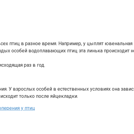
сех птиц в разное время. Например, у цыплят ювенальная 
одых особей водоплавающих птиц эта линька происходит не
сходящая раз в год.
ия. У взрослых особей в естественных условиях она зависит
оисходит только после яйцекладки.
оперения у птиц