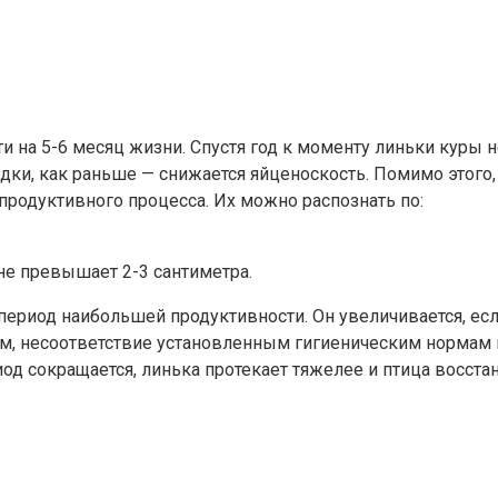
на 5-6 месяц жизни. Спустя год к моменту линьки куры не
адки, как раньше — снижается яйценоскость. Помимо этого
родуктивного процесса. Их можно распознать по:
е превышает 2-3 сантиметра.
период наибольшей продуктивности. Он увеличивается, ес
рм, несоответствие установленным гигиеническим нормам
од сокращается, линька протекает тяжелее и птица восста