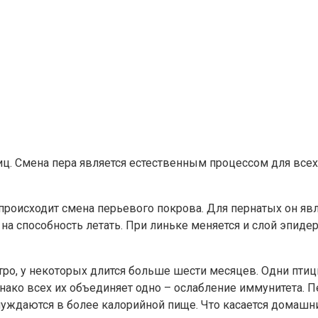
тиц. Смена пера является естественным процессом для все
 происходит смена перьевого покрова. Для пернатых он я
на способность летать. При линьке меняется и слой эпиде
стро, у некоторых длится больше шести месяцев. Одни птиц
нако всех их объединяет одно – ослабление иммунитета. 
уждаются в более калорийной пище. Что касается домашних