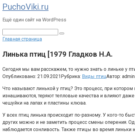
PuchoViki.ru
Перейти
к
Ещё один сайт на WordPress
контенту
Поиск:
Главная страница
Линька птиц [1979 Гладков Н.А.
Сегодня мы вам расскажем, то нужно знать о линьке у п
Опубликовано:
21.09.2021
Рубрика:
Виды птиц
Автор:
admin
Что называют линькой у птиц? Это процесс, при котором
изнашиваются, теряют тепловые качества и влияют даже 
чешуйки на лапах и пластины клюва.
У всех птиц линька происходит по-разному. У кого-то бы
других можно и не заметить процесс смены оперения. Од
наблюдается сонливость. Также птицы во время линьки н